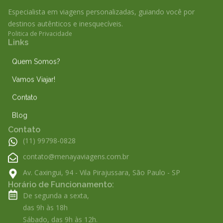
s
n
Especialista em viagens personalizadas, guiando você por
t
k
destinos autênticos e inesquecíveis.
a
e
Politica de Privacidade
Links
g
d
r
i
Quem Somos?
a
n
Gerenciar Consentimento de
Vamos Viajar!
Cookies
m
Contato
Para fornecer as melhores experiências, usamos tecnologias como
Blog
cookies para armazenar e/ou acessar informações do dispositivo. O
Contato
consentimento para essas tecnologias nos permitirá processar dados
como comportamento de navegação ou IDs exclusivos neste site. Não
(11) 99798-0828
consentir ou retirar o consentimento pode afetar negativamente certos
contato@menayaviagens.com.br
recursos e funções.
Av. Caxingui, 94 - Vila Pirajussara, São Paulo - SP
Horário de Funcionamento:
Aceitar
De segunda a sexta,
das 9h às 18h
Negar
Sábado, das 9h às 12h.