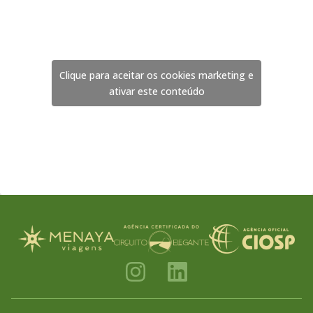
Clique para aceitar os cookies marketing e
ativar este conteúdo
I
L
n
i