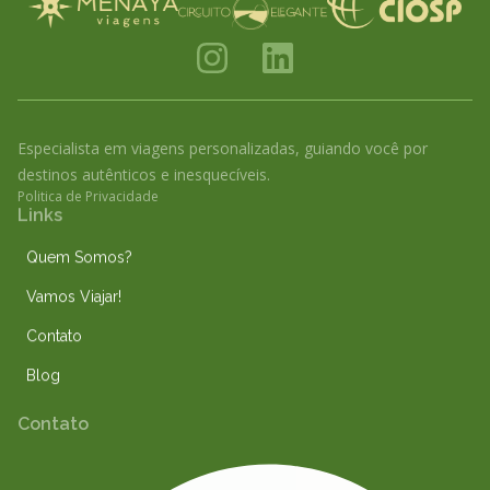
I
L
n
i
s
n
Especialista em viagens personalizadas, guiando você por
t
k
destinos autênticos e inesquecíveis.
a
e
Politica de Privacidade
Links
g
d
r
i
Quem Somos?
a
n
Vamos Viajar!
m
Contato
Blog
Contato