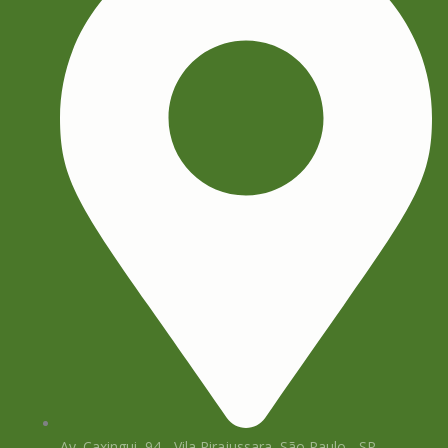
Av. Caxingui, 94 - Vila Pirajussara, São Paulo - SP