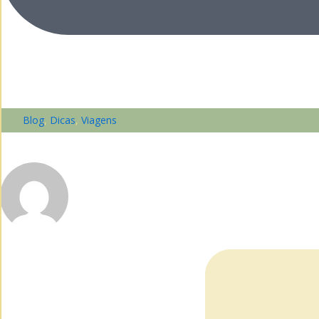
Blog
,
Dicas
,
Viagens
3 destinos pertinho de São Paulo para aproveitar e
Menaya Viagens