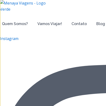
Ir
para
o
conteúdo
Quem Somos?
Vamos Viajar!
Contato
Blog
Instagram